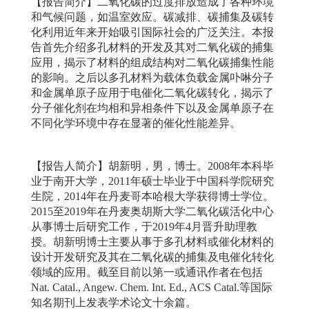
【报告简介】
二氧化碳的过度排放造成了各种环境
和气候问题，如温室效应。碳减排、碳捕集及碳转
化利用近年来开始吸引国际社会的广泛关注。本报
告首先介绍多孔材料的开发及其对二氧化碳的捕集
应用，揭示了材料的组成结构对二氧化碳捕集性能
的影响。之后以多孔材料为载体负载金属卟啉分子
和金属单原子应用于电催化二氧化碳转化，揭示了
分子催化剂在均相和异相条件下以及金属单原子在
不同化学环境中存在显著的催化性能差异。
【报告人简介】
胡新明，男，博士。2008年本科毕
业于南开大学，2011年硕士毕业于中国科学院研究
生院，2014年在丹麦哥本哈根大学获得博士学位。
2015至2019年在丹麦奥胡斯大学二氧化碳活化中心
从事博士后研究工作，于2019年4月晋升助理教
授。胡新明博士主要从事于多孔材料或催化材料的
设计开发研究及其在二氧化碳的捕集及电催化转化
领域的应用。截至目前以第一或通讯作者在包括
Nat. Catal., Angew. Chem. Int. Ed., ACS Catal.等国际
知名期刊上发表学术论文十余篇。